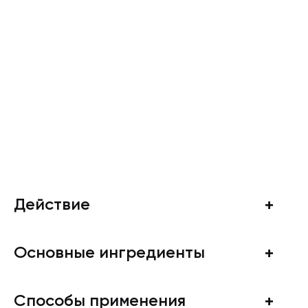
Действие
Основные ингредиенты
Швейцарский пептид Progeline уменьшает глубину
даже самых устойчивых морщин (носогубных,
гусиных лапок) и повышает эластичность. Карнозин
Способы применения