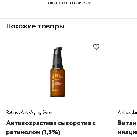
Пока нет отзывов.
Жирная кожа
Неровный тон
Мимические морщины
Постакне
Похожие товары
Пигментация
Результат
Антибактериальное действие
Выраженное лифтинг-действие
Осветление пигментации и постакне
Увлажнение
Улучшение тонуса
Retinol Anti-Aging Serum
Antioxida
Антивозрастная сыворотка с
Витам
ретинолом (1,5%)
ниаци